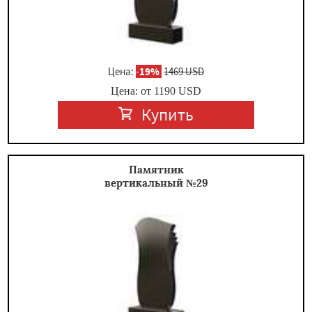
Цена:
-
19%
1469 USD
Цена: от
1190
USD
Купить
Памятник
вертикальный №29