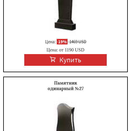
Цена:
-
19%
1469 USD
Цена: от
1190
USD
Купить
Памятник
одинарный №27