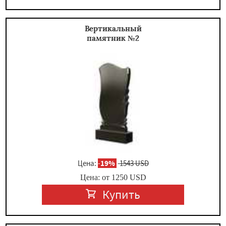
Вертикальный
памятник №2
Цена:
-
19%
1543 USD
Цена: от
1250
USD
Купить