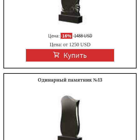
Цена:
-
16%
1488 USD
Цена: от
1250
USD
Купить
Одинарный памятник №13