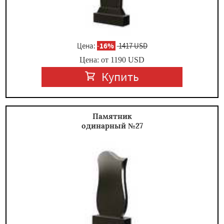
Цена:
-
16%
1417 USD
Цена: от
1190
USD
Купить
Памятник
одинарный №27