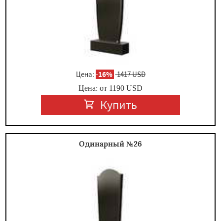
Цена:
-
16%
1417 USD
Цена: от
1190
USD
Купить
Одинарный №26