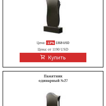
Цена:
-
13%
1368 USD
Цена: от
1190
USD
Купить
Памятник
одинарный №27