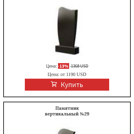
Цена:
-
13%
1368 USD
Цена: от
1190
USD
Купить
Памятник
вертикальный №29