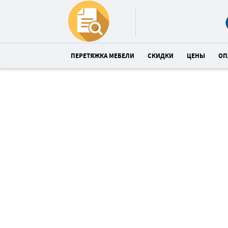
ПЕРЕТЯЖКА МЕБЕЛИ
СКИДКИ
ЦЕНЫ
ОП
Перетяжка дивана
со скидкой 23%
Спешите! До конца акции:
12
19
0
:
:
часов
минут
сек