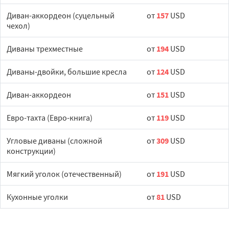
Диван-аккордеон (суцельный
от
157
USD
чехол)
Диваны трехместные
от
194
USD
Диваны-двойки, большие кресла
от
124
USD
Диван-аккордеон
от
151
USD
Евро-тахта (Евро-книга)
от
119
USD
Угловые диваны (сложной
от
309
USD
конструкции)
Мягкий уголок (отечественный)
от
191
USD
Кухонные уголки
от
81
USD