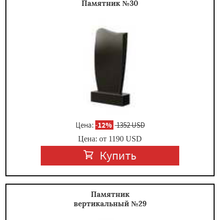
Памятник №30
Цена:
-
12%
1352 USD
Цена: от
1190
USD
Купить
Памятник
вертикальный №29