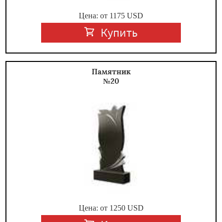
Цена: от
1175
USD
Купить
Памятник
№20
Цена: от
1250
USD