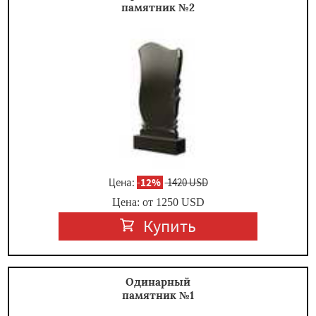
памятник №2
×
Цена:
-
12%
1420 USD
Даю согласие на обработку персональных данных
Цена: от
1250
USD
Купить
Одинарный
памятник №1