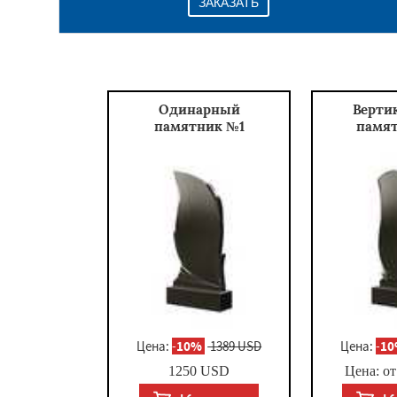
ЗАКАЗАТЬ
Одинарный
Верти
памятник №1
памя
Цена:
-
10%
1389 USD
Цена:
-
1
1250
USD
Цена: о