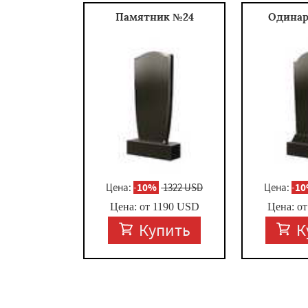
Памятник №24
Одина
Цена:
-
10%
1322 USD
Цена:
-
1
Цена: от
1190
USD
Цена: о
Купить
К