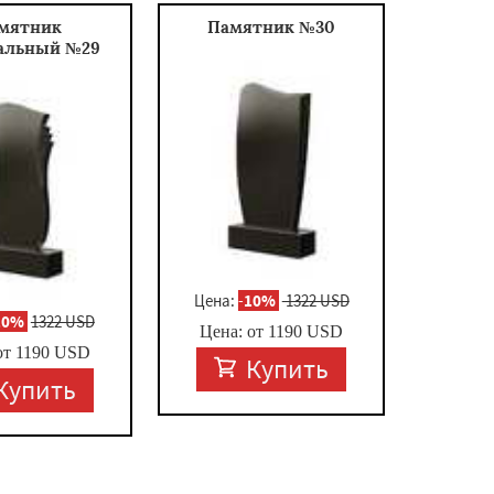
мятник
Памятник №30
альный №29
Цена:
-
10%
1322 USD
10%
1322 USD
Цена: от
1190
USD
от
1190
USD
Купить
Купить