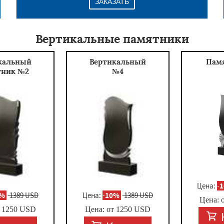
ЗАКАЗАТЬ
Вертикальные памятники
кальный
Вертикальный
Пам
тник №2
№4
Цена:
-
0%
1389 USD
Цена:
-
10%
1389 USD
Цена: 
т
1250
USD
Цена: от
1250
USD