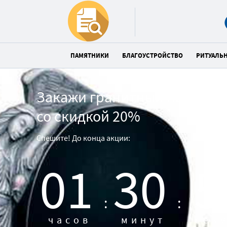
ПАМЯТНИКИ
БЛАГОУСТРОЙСТВО
РИТУАЛЬ
Закажи гранитный памятни
со скидкой 20%
Спешите! До конца акции:
01
30
5
:
:
часов
минут
сек