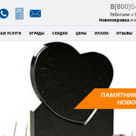
8(800)
Работаем: с 9
Новопокровка
и 
НЫЕ УСЛУГИ
ОГРАДЫ
СКИДКИ
ЦЕНЫ
ОПЛАТА
ОТЗЫВЫ
к
ПАМЯТНИК
5
НОВО
унд