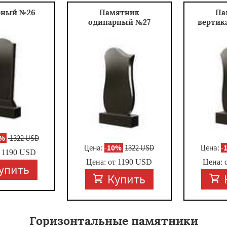
рный №26
Памятник
Па
одинарный №27
вертик
0%
1322 USD
Цена:
-
10%
1322 USD
Цена:
-
т
1190
USD
Цена: от
1190
USD
Цена: 
упить
Купить
Горизонтальные памятники