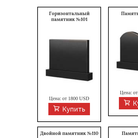
Горизонтальный
Памят
памятник №101
Цена: о
Цена: от
1800
USD
К
Купить
Двойной памятник №110
Памят