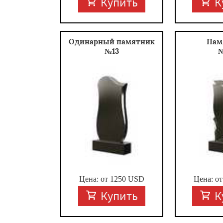
Купить
К
Одинарный памятник
Пам
№13
Цена: от
1250
USD
Цена: о
Купить
К