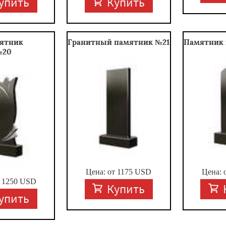
упить
Купить
ятник
Гранитный памятник №21
Памятник 
№20
Цена: от
1175
USD
Цена: 
т
1250
USD
Купить
упить