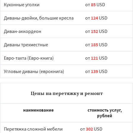
Кухонные уголки
от
85
USD
Диваны-двойки, большие кресла
от
124
USD
Диван-аккордеон
от
152
USD
Диваны трехместные
от
185
USD
Евро-тахта (Евро-книга)
от
121
USD
Угловые диваны (еврокнига)
от
139
USD
Цены на перетяжку и ремонт
наименование
стоимость услуг,
рублей
Перетяжка сложной мебели
от
302
USD