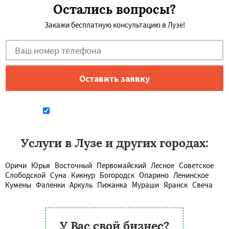
Остались вопросы?
Закажи бесплатную консультацию в Лузе!
Даю согласие на обработку персональных данных
Услуги в Лузе и других городах:
Оричи
Юрья
Восточный
Первомайский
Лесное
Советское
Слободской
Суна
Кикнур
Богородск
Опарино
Ленинское
Кумены
Фаленки
Аркуль
Пижанка
Мураши
Яранск
Свеча
У Вас свой бизнес?