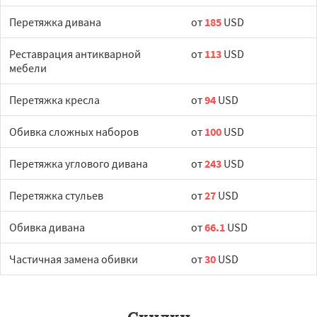
Перетяжка дивана
от
185
USD
Реставрация антикварной
от
113
USD
мебели
Перетяжка кресла
от
94
USD
Обивка сложных наборов
от
100
USD
Перетяжка углового дивана
от
243
USD
Перетяжка стульев
от
27
USD
Обивка дивана
от
66.1
USD
Частичная замена обивки
от
30
USD