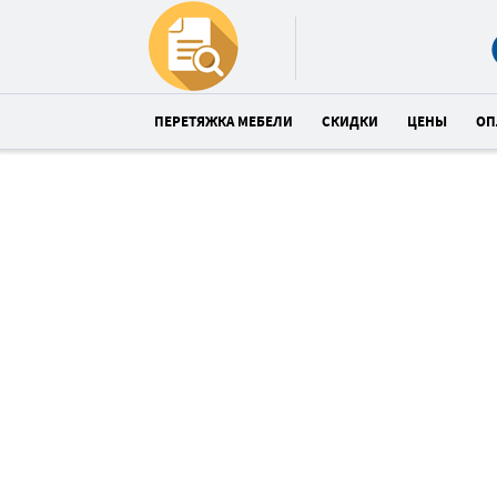
ПЕРЕТЯЖКА МЕБЕЛИ
СКИДКИ
ЦЕНЫ
ОП
Перетяжка дивана
со скидкой 24%
Спешите! До конца акции:
04
24
4
:
:
часов
минут
сек