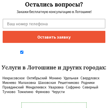
Остались вопросы?
Закажи бесплатную консультацию в Лотошине!
Даю согласие на обработку персональных данных
Услуги в Лотошине и других городах:
Некрасовское
Октябрьский
Монино
Удельная
Свердловск
Михнево
Малаховка
Шаховская
Решетниково
Родники
Правдинский
Менделеевск
Уваровка
Софрино
Северный
Тучково
Томилино
Фряново
Черусти