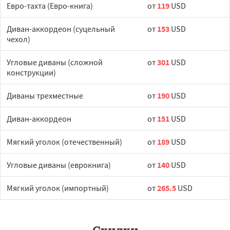
Евро-тахта (Евро-книга)
от
119
USD
Диван-аккордеон (суцельный
от
153
USD
чехол)
Угловые диваны (сложной
от
301
USD
конструкции)
Диваны трехместные
от
190
USD
Диван-аккордеон
от
151
USD
Мягкий уголок (отечественный)
от
189
USD
Угловые диваны (еврокнига)
от
140
USD
Мягкий уголок (импортный)
от
265.5
USD