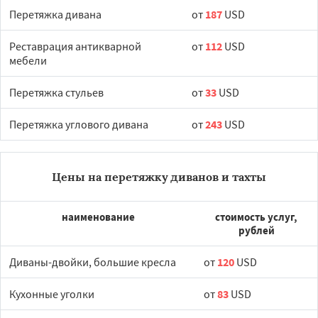
Перетяжка дивана
от
187
USD
Реставрация антикварной
от
112
USD
мебели
Перетяжка стульев
от
33
USD
Перетяжка углового дивана
от
243
USD
Цены на перетяжку диванов и тахты
наименование
стоимость услуг,
рублей
Диваны-двойки, большие кресла
от
120
USD
Кухонные уголки
от
83
USD