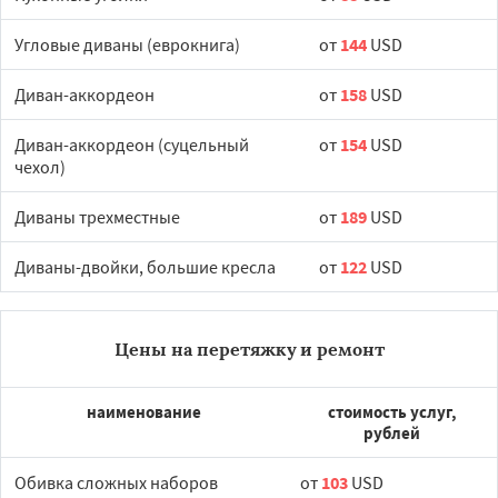
Угловые диваны (еврокнига)
от
144
USD
Диван-аккордеон
от
158
USD
Диван-аккордеон (суцельный
от
154
USD
чехол)
Диваны трехместные
от
189
USD
Диваны-двойки, большие кресла
от
122
USD
Цены на перетяжку и ремонт
наименование
стоимость услуг,
рублей
Обивка сложных наборов
от
103
USD