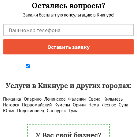
Остались вопросы?
Закажи бесплатную консультацию в Кикнуре!
Даю согласие на обработку персональных данных
Услуги в Кикнуре и других городах:
Пижанка
Опарино
Ленинское
Фаленки
Свеча
Кильмезь
Нагорск
Первомайский
Кумены
Оричи
Нема
Лесное
Суна
Юрья
Подосиновец
Санчурск
Тужа
У Вас свой бизнес?