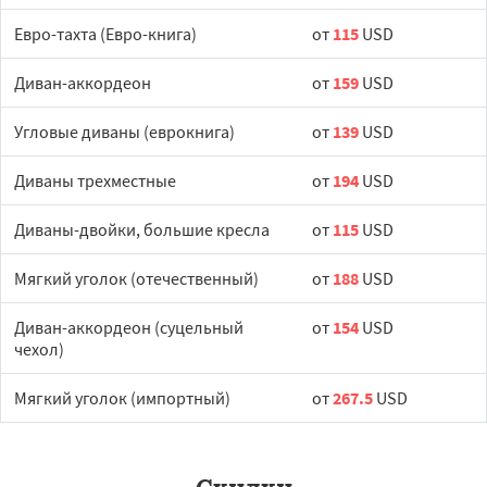
Евро-тахта (Евро-книга)
от
115
USD
Диван-аккордеон
от
159
USD
Угловые диваны (еврокнига)
от
139
USD
Диваны трехместные
от
194
USD
Диваны-двойки, большие кресла
от
115
USD
Мягкий уголок (отечественный)
от
188
USD
Диван-аккордеон (суцельный
от
154
USD
чехол)
Мягкий уголок (импортный)
от
267.5
USD