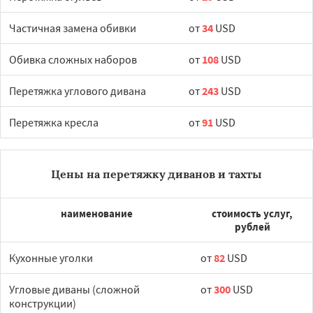
Частичная замена обивки
от
34
USD
Обивка сложных наборов
от
108
USD
Перетяжка углового дивана
от
243
USD
Перетяжка кресла
от
91
USD
Цены на перетяжку диванов и тахты
наименование
стоимость услуг,
рублей
Кухонные уголки
от
82
USD
Угловые диваны (сложной
от
300
USD
конструкции)