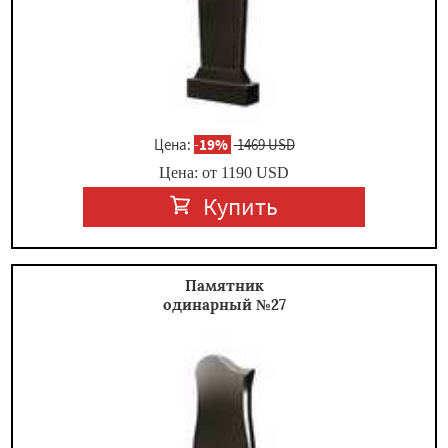
Цена:
-
19%
1469 USD
Цена: от
1190
USD
Купить
Памятник
одинарный №27