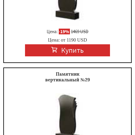
Цена:
-
19%
1469 USD
Цена: от
1190
USD
Купить
Памятник
вертикальный №29