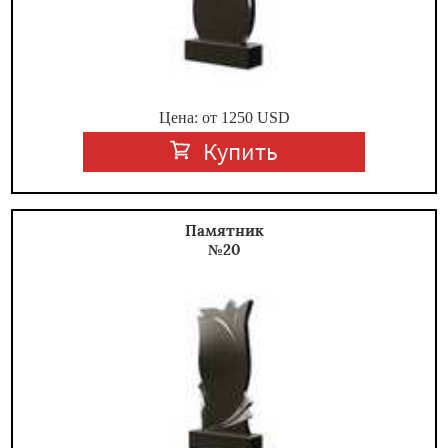
Цена: от
1250
USD
Купить
Памятник
№20