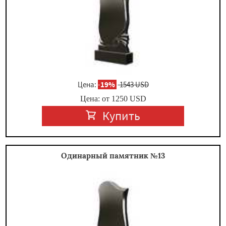
Цена:
-
19%
1543 USD
Цена: от
1250
USD
Купить
Одинарный памятник №13