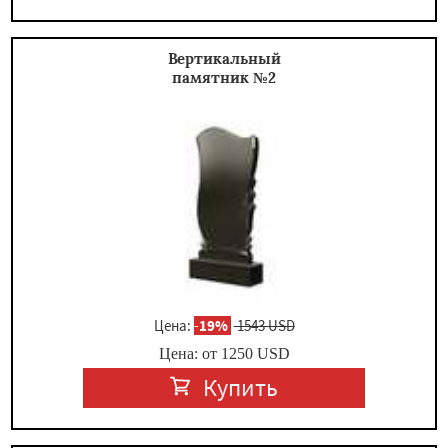
Вертикальный
памятник №2
Цена:
-
19%
1543 USD
Цена: от
1250
USD
Купить