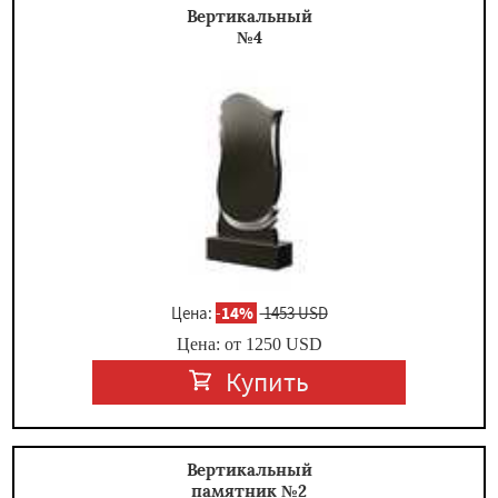
Вертикальный
№4
Цена:
-
14%
1453 USD
Цена: от
1250
USD
Купить
Вертикальный
памятник №2