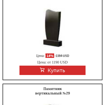
Цена:
-
14%
1384 USD
Цена: от
1190
USD
Купить
Памятник
вертикальный №29