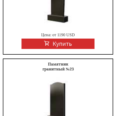
Цена: от
1190
USD
Купить
Памятник
гранитный №23