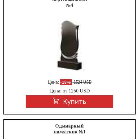
№4
Цена:
-
18%
1524 USD
Цена: от
1250
USD
Купить
Одинарный
памятник №1