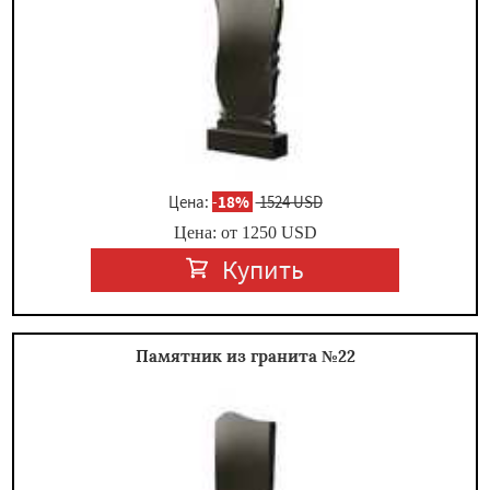
Цена:
-
18%
1524 USD
Цена: от
1250
USD
Купить
Памятник из гранита №22