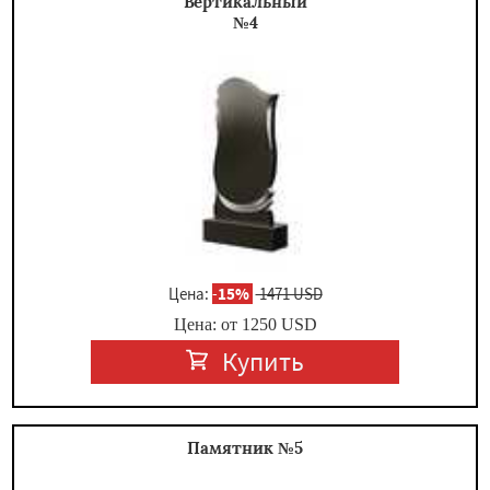
Вертикальный
№4
Цена:
-
15%
1471 USD
Цена: от
1250
USD
Купить
Памятник №5