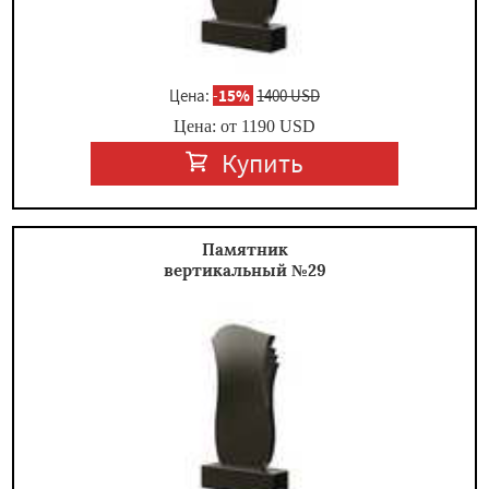
Цена:
-
15%
1400 USD
Цена: от
1190
USD
Купить
Памятник
вертикальный №29