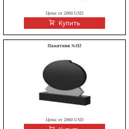
Цена: от
2060
USD
Купить
Памятник №112
Цена: от
2060
USD