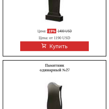
Цена:
-
15%
1400 USD
Цена: от
1190
USD
Купить
Памятник
одинарный №27