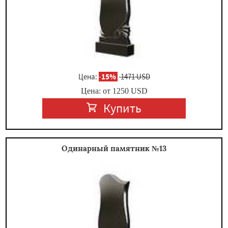
Цена:
-
15%
1471 USD
Цена: от
1250
USD
Купить
Одинарный памятник №13