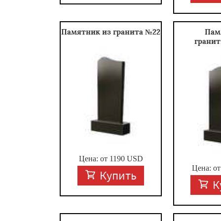
Памятник из гранита №22
Пам
грани
Цена: от
1190
USD
Цена: о
Купить
К