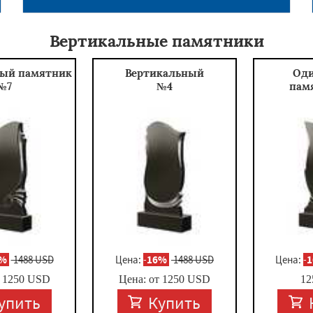
Вертикальные памятники
ный памятник
Вертикальный
Од
№7
№4
пам
6%
1488 USD
Цена:
-
16%
1488 USD
Цена:
-
т
1250
USD
Цена: от
1250
USD
12
упить
Купить