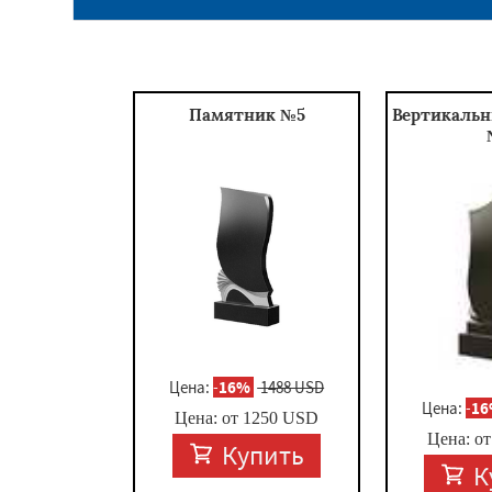
Памятник №5
Вертикаль
Цена:
-
16%
1488 USD
Цена:
-
1
Цена: от
1250
USD
Цена: о
Купить
К