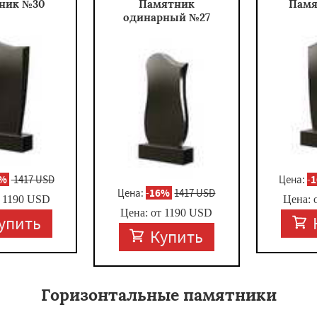
ник №30
Памятник
Памя
одинарный №27
6%
1417 USD
Цена:
-
Цена:
-
16%
1417 USD
т
1190
USD
Цена: 
Цена: от
1190
USD
упить
Купить
Горизонтальные памятники