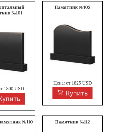
онтальный
Памятник №102
тник №101
Цена: от
1825
USD
от
1800
USD
Купить
Купить
памятник №110
Памятник №112