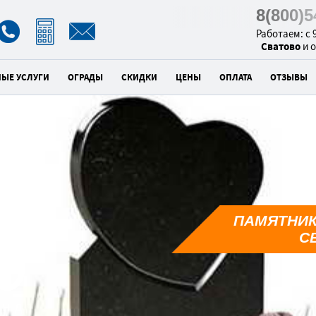
8(800)
Работаем: с 9
Сватово
и 
НЫЕ УСЛУГИ
ОГРАДЫ
СКИДКИ
ЦЕНЫ
ОПЛАТА
ОТЗЫВЫ
к
ПАМЯТНИК
8
С
унд