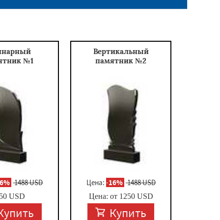
инарный
Вертикальный
ятник №1
памятник №2
16%
1488 USD
Цена:
-
16%
1488 USD
50
USD
Цена: от
1250
USD
Купить
Купить