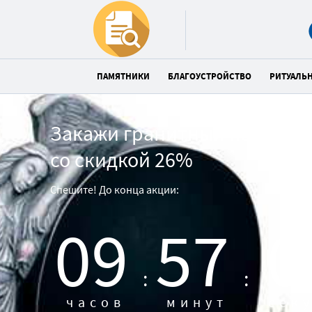
ПАМЯТНИКИ
БЛАГОУСТРОЙСТВО
РИТУАЛЬ
Закажи гранитный памятни
со скидкой 26%
Спешите! До конца акции:
09
57
0
:
:
часов
минут
сек