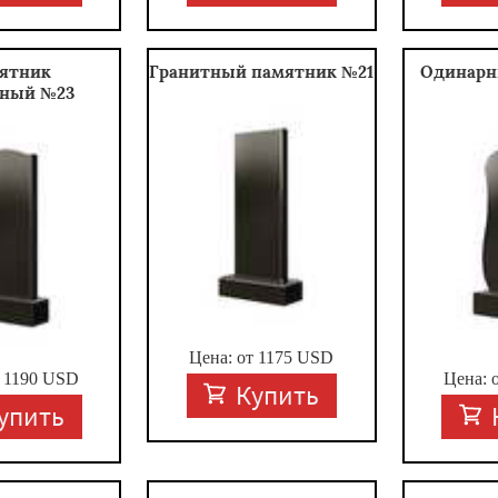
ятник
Гранитный памятник №21
Одинарн
тный №23
Цена: от
1175
USD
т
1190
USD
Цена: 
Купить
упить