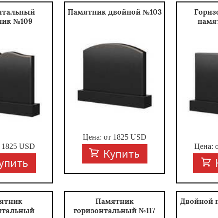
нтальный
Памятник двойной №103
Гориз
ник №109
памя
Цена: от
1825
USD
т
1825
USD
Цена: 
Купить
упить
ятник
Памятник
Двойной 
нтальный
горизонтальный №117