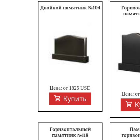
Двойной памятник №104
Горизо
памят
Цена: от
1825
USD
Цена: о
Купить
К
Горизонтальный
Пам
памятник №118
горизо