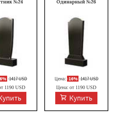
тник №24
Одинарный №26
16%
1417 USD
Цена:
-
16%
1417 USD
от
1190
USD
Цена: от
1190
USD
Купить
Купить