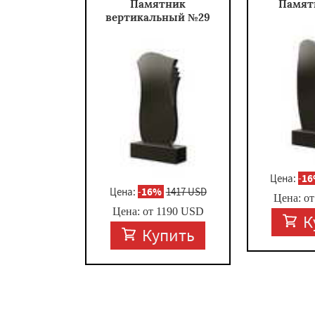
Памятник
Памят
вертикальный №29
Цена:
-
1
Цена:
-
16%
1417 USD
Цена: о
Цена: от
1190
USD
К
Купить