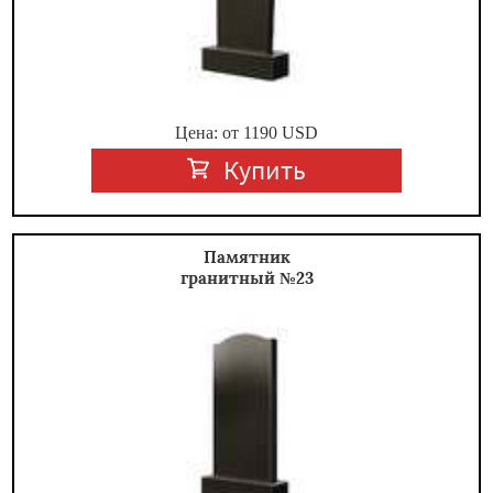
Цена: от
1190
USD
Купить
Памятник
гранитный №23