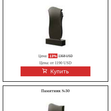
Цена:
-
13%
1368 USD
Цена: от
1190
USD
Купить
Памятник №30