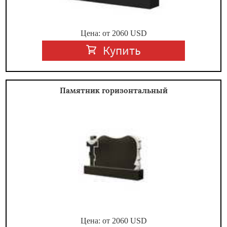
Цена: от
2060
USD
Купить
Памятник горизонтальный
Цена: от
2060
USD