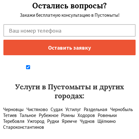
Остались вопросы?
Закажи бесплатную консультацию в Пустомыты!
Даю согласие на обработку персональных данных
Услуги в Пустомыты и других
городах:
Черновцы
Чистяково
Судак
Устилуг
Раздельная
Чернобыль
Тетиев
Тальное
Рубежное
Ромны
Ходоров
Ровеньки
Теребовля
Ужгород
Рудки
Яремче
Чуднов
Щёлкино
Староконстантинов