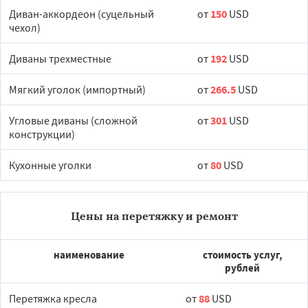
Диван-аккордеон (суцельный
от
150
USD
чехол)
Диваны трехместные
от
192
USD
Мягкий уголок (импортный)
от
266.5
USD
Угловые диваны (сложной
от
301
USD
конструкции)
Кухонные уголки
от
80
USD
Цены на перетяжку и ремонт
наименование
стоимость услуг,
рублей
Перетяжка кресла
от
88
USD