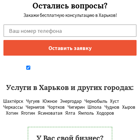
Остались вопросы?
Закажи бесплатную консультацию в Харьков!
Даю согласие на обработку персональных данных
Услуги в Харьков и других городах:
Шахтёрск
Чугуев
Южное
Энергодар
Чернобыль
Хуст
Черкассы
Чернигов
Чортков
Чигирин
Шпола
Чуднов
Хыров
Хотин
Яготин
Ясиноватая
Ялта
Ямполь
Ходоров
У Вас свой бизнес?