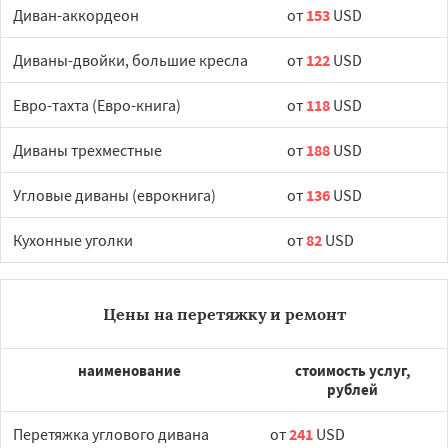
Диван-аккордеон
от
153
USD
Диваны-двойки, большие кресла
от
122
USD
Евро-тахта (Евро-книга)
от
118
USD
Диваны трехместные
от
188
USD
Угловые диваны (еврокнига)
от
136
USD
Кухонные уголки
от
82
USD
Цены на перетяжку и ремонт
наименование
стоимость услуг,
рублей
Перетяжка углового дивана
от
241
USD