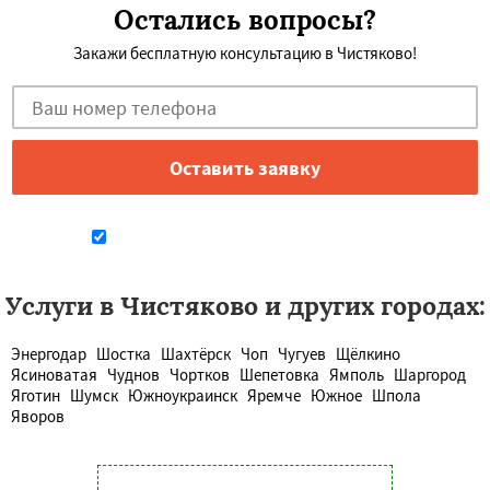
Остались вопросы?
Закажи бесплатную консультацию в Чистяково!
Даю согласие на обработку персональных данных
Услуги в Чистяково и других городах:
Энергодар
Шостка
Шахтёрск
Чоп
Чугуев
Щёлкино
Ясиноватая
Чуднов
Чортков
Шепетовка
Ямполь
Шаргород
Яготин
Шумск
Южноукраинск
Яремче
Южное
Шпола
Яворов