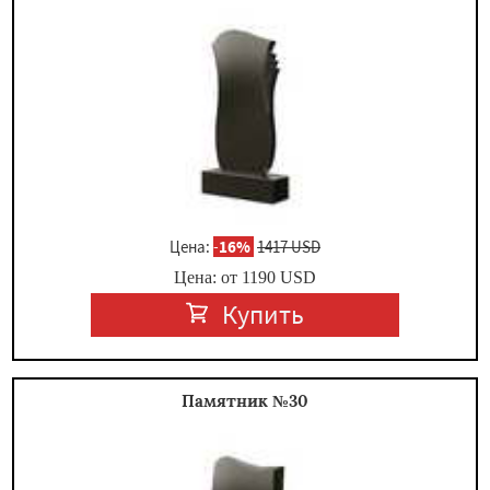
Цена:
-
16%
1417 USD
Цена: от
1190
USD
Купить
Памятник №30