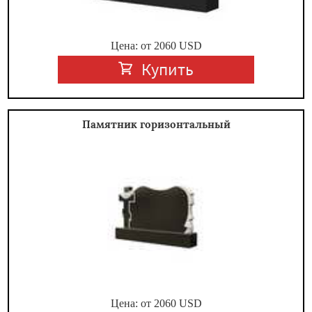
Цена: от
2060
USD
Купить
Памятник горизонтальный
Цена: от
2060
USD