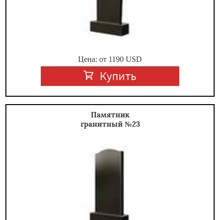
Цена: от
1190
USD
Купить
Памятник
гранитный №23