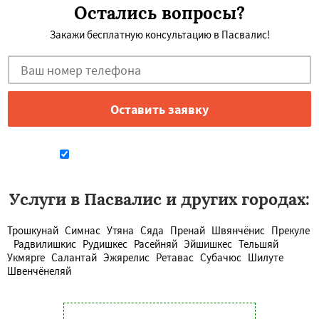
Остались вопросы?
Закажи бесплатную консультацию в Пасвалис!
Даю согласие на обработку персональных данных
Услуги в Пасвалис и других городах:
Трошкунай
Симнас
Утяна
Сяда
Пренай
Швянчёнис
Прекуле
Радвилишкис
Рудишкес
Расейняй
Эйшишкес
Тельшяй
Укмярге
Салантай
Эжярелис
Ретавас
Субачюс
Шилуте
Швенчёнеляй