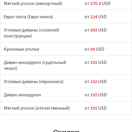
Мягкий уголок (импортный)
от
270.5
USD
Евро-тахта (Евро-книга)
от
124
USD
Угловые диваны (сложной
от
303
USD
конструкции)
Кухонные уголки
от
84
USD
Диван-аккордеон (суцельный
от
151
USD
чехол)
Угловые диваны (еврокнига)
от
142
USD
Диван-аккордеон
от
152
USD
Мягкий уголок (отечественный)
от
191
USD