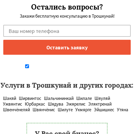
Остались вопросы?
Закажи бесплатную консультацию в Трошкунай!
Даю согласие на обработку персональных данных
Услуги в Трошкунай и других городах:
Шакяй
Ширвинтос
Шальчининкай
Шилале
Шяуляй
Ужвянтис
Юрбаркас
Шядува
Эжярелис
Эляктренай
Швенчёнеляй
Швянчёнис
Шилуте
Укмярге
Эйшишкес
Утяна
У Вас свой бизнес?