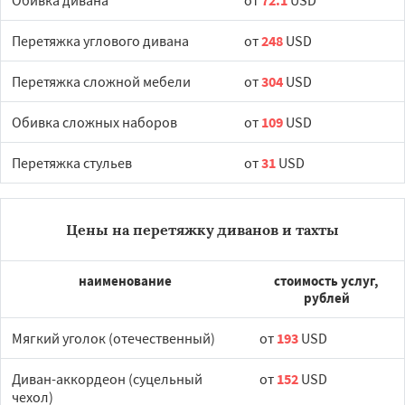
Обивка дивана
от
72.1
USD
Перетяжка углового дивана
от
248
USD
Перетяжка сложной мебели
от
304
USD
Обивка сложных наборов
от
109
USD
Перетяжка стульев
от
31
USD
Цены на перетяжку диванов и тахты
наименование
стоимость услуг,
рублей
Мягкий уголок (отечественный)
от
193
USD
Диван-аккордеон (суцельный
от
152
USD
чехол)