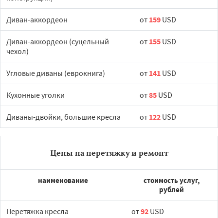
Диван-аккордеон
от
159
USD
Диван-аккордеон (суцельный
от
155
USD
чехол)
Угловые диваны (еврокнига)
от
141
USD
Кухонные уголки
от
85
USD
Диваны-двойки, большие кресла
от
122
USD
Цены на перетяжку и ремонт
наименование
стоимость услуг,
рублей
Перетяжка кресла
от
92
USD