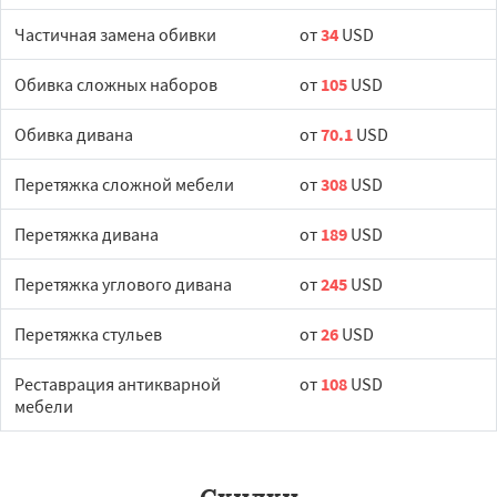
Частичная замена обивки
от
34
USD
Обивка сложных наборов
от
105
USD
Обивка дивана
от
70.1
USD
Перетяжка сложной мебели
от
308
USD
Перетяжка дивана
от
189
USD
Перетяжка углового дивана
от
245
USD
Перетяжка стульев
от
26
USD
Реставрация антикварной
от
108
USD
мебели