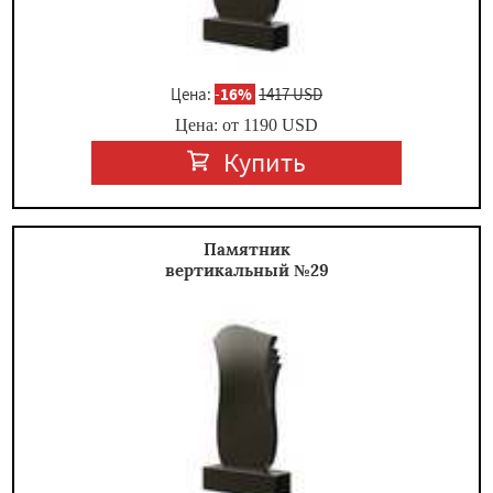
Цена:
-
16%
1417 USD
Цена: от
1190
USD
Купить
Памятник
вертикальный №29