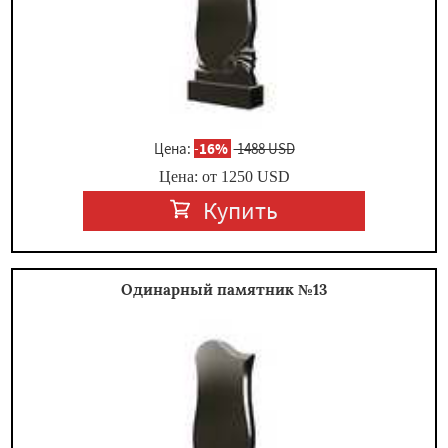
Цена:
-
16%
1488 USD
Цена: от
1250
USD
Купить
Одинарный памятник №13