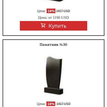
Цена:
-
16%
1417 USD
Цена: от
1190
USD
Купить
Памятник №30
Цена:
-
16%
1417 USD