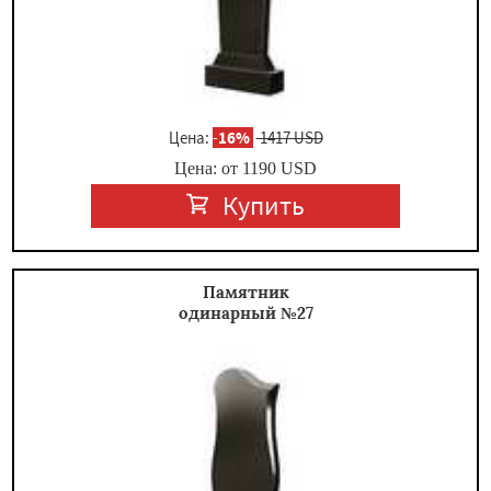
Цена:
-
16%
1417 USD
Цена: от
1190
USD
Купить
Памятник
одинарный №27