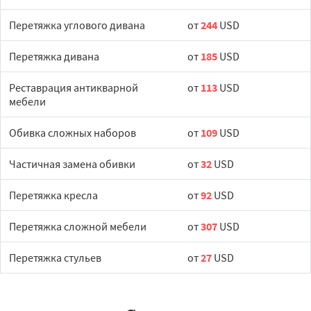
Перетяжка углового дивана
от
244
USD
Перетяжка дивана
от
185
USD
Реставрация антикварной
от
113
USD
мебели
Обивка сложных наборов
от
109
USD
Частичная замена обивки
от
32
USD
Перетяжка кресла
от
92
USD
Перетяжка сложной мебели
от
307
USD
Перетяжка стульев
от
27
USD