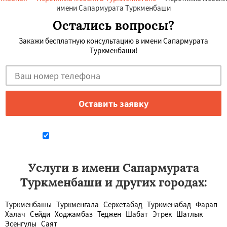
имени Сапармурата Туркменбаши
Остались вопросы?
Закажи бесплатную консультацию в имени Сапармурата
Туркменбаши!
Даю согласие на обработку персональных данных
Услуги в имени Сапармурата
Туркменбаши и других городах:
Туркменбашы
Туркменгала
Серхетабад
Туркменабад
Фарап
Халач
Сейди
Ходжамбаз
Теджен
Шабат
Этрек
Шатлык
Эсенгулы
Саят