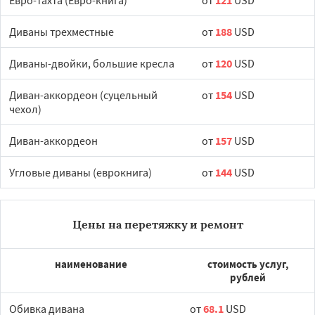
Евро-тахта (Евро-книга)
от
121
USD
Диваны трехместные
от
188
USD
Диваны-двойки, большие кресла
от
120
USD
Диван-аккордеон (суцельный
от
154
USD
чехол)
Диван-аккордеон
от
157
USD
Угловые диваны (еврокнига)
от
144
USD
Цены на перетяжку и ремонт
наименование
стоимость услуг,
рублей
Обивка дивана
от
68.1
USD