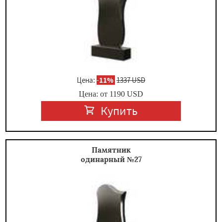
Цена:
-
11%
1337 USD
Цена: от
1190
USD
Купить
Памятник
одинарный №27