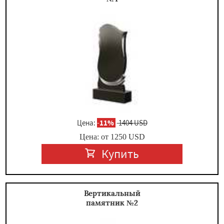
Цена:
-
11%
1404 USD
Цена: от
1250
USD
Купить
Вертикальный
памятник №2