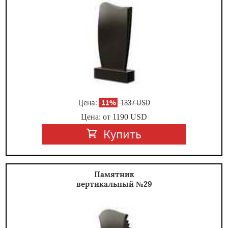
Цена:
-
11%
1337 USD
Цена: от
1190
USD
Купить
Памятник
вертикальный №29