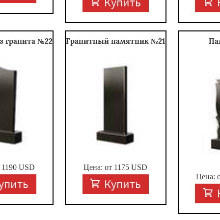
Купить
з гранита №22
Гранитный памятник №21
Па
т
1190
USD
Цена: от
1175
USD
Цена: 
упить
Купить