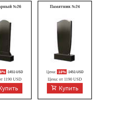
арный №26
Памятник №24
18%
1451 USD
Цена:
-
18%
1451 USD
от
1190
USD
Цена: от
1190
USD
Купить
Купить