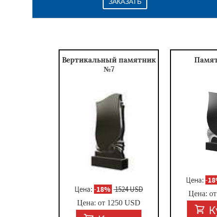
ЗАКАЗАТЬ
Вертикальный памятник
Памя
№7
Цена:
-
1
Цена:
-
18%
1524 USD
Цена: о
Цена: от
1250
USD
К