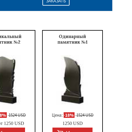
ЗАКАЗАТЬ
икальный
Одинарный
ятник №2
памятник №1
18%
1524 USD
Цена:
-
18%
1524 USD
от
1250
USD
1250
USD