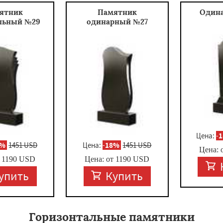
ятник
Памятник
Один
льный №29
одинарный №27
Цена:
-
8%
1451 USD
Цена:
-
18%
1451 USD
Цена: 
т
1190
USD
Цена: от
1190
USD
упить
Купить
Горизонтальные памятники