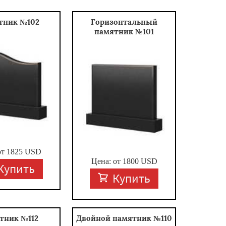
тник №102
Горизонтальный
памятник №101
от
1825
USD
Цена: от
1800
USD
Купить
Купить
тник №112
Двойной памятник №110