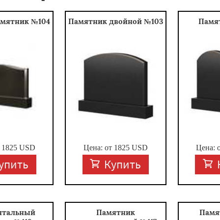
амятник №104
Памятник двойной №103
Памя
т
1825
USD
Цена: от
1825
USD
Цена: 
упить
Купить
нтальный
Памятник
Памя