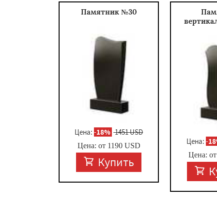
Памятник №30
Пам
вертика
Цена:
-
18%
1451 USD
Цена:
-
1
Цена: от
1190
USD
Цена: о
Купить
К