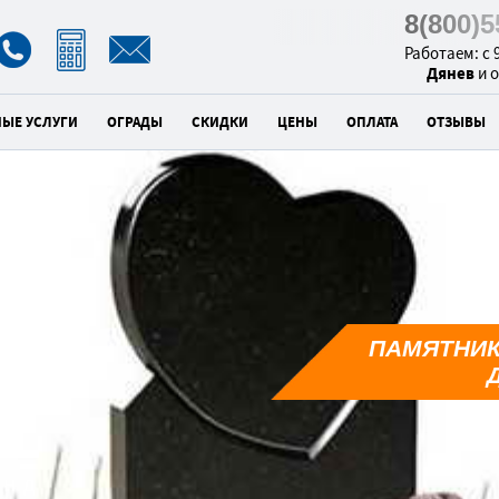
8(800)
Работаем: с 9
Дянев
и 
НЫЕ УСЛУГИ
ОГРАДЫ
СКИДКИ
ЦЕНЫ
ОПЛАТА
ОТЗЫВЫ
к
ПАМЯТНИК
0
унд