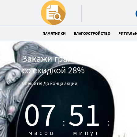
ПАМЯТНИКИ
БЛАГОУСТРОЙСТВО
РИТУАЛЬ
Закажи гранитный памятни
со скидкой 28%
Спешите! До конца акции:
07
51
4
:
:
часов
минут
сек