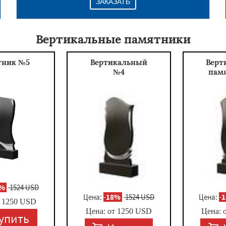
ЗАКАЗАТЬ
Вертикальные памятники
тник №5
Вертикальный
Верт
№4
пам
8%
1524 USD
Цена:
-
18%
1524 USD
Цена:
-
т
1250
USD
Цена: от
1250
USD
Цена: 
упить