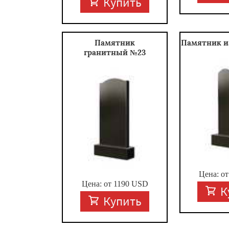
Купить
Памятник
Памятник и
гранитный №23
Цена: о
Цена: от
1190
USD
К
Купить