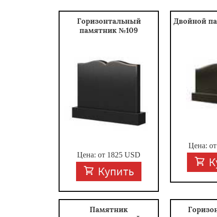
Горизонтальный
Двойной п
памятник №109
Цена: о
Цена: от
1825
USD
К
Купить
Памятник
Горизо