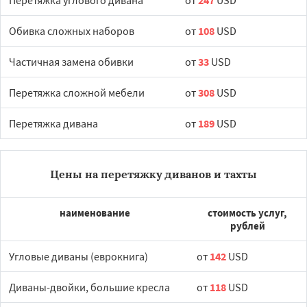
Перетяжка углового дивана
от
247
USD
Обивка сложных наборов
от
108
USD
Частичная замена обивки
от
33
USD
Перетяжка сложной мебели
от
308
USD
Перетяжка дивана
от
189
USD
Цены на перетяжку диванов и тахты
наименование
стоимость услуг,
рублей
Угловые диваны (еврокнига)
от
142
USD
Диваны-двойки, большие кресла
от
118
USD