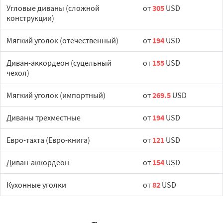
Угловые диваны (сложной
от
305
USD
конструкции)
Мягкий уголок (отечественный)
от
194
USD
Диван-аккордеон (суцельный
от
155
USD
чехол)
Мягкий уголок (импортный)
от
269.5
USD
Диваны трехместные
от
194
USD
Евро-тахта (Евро-книга)
от
121
USD
Диван-аккордеон
от
154
USD
Кухонные уголки
от
82
USD