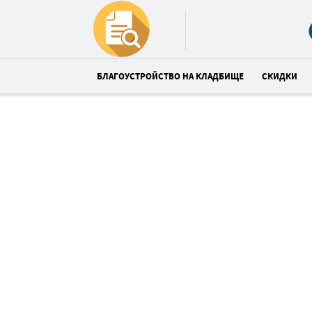
БЛАГОУСТРОЙСТВО НА КЛАДБИЩЕ
СКИДКИ
Закажи ограду в
Верхнеднепровском и полу
укладку плитки
со скидкой 27%
Спешите! До конца акции: