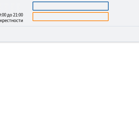
5403465
КАЛЬКУЛЯТОР
:00 до 21:00
БЕСПЛАТНАЯ КОНСУЛЬТАЦИЯ
окрестности
ОРКА И
ОЙСТВО МОГИЛ В
ДНЕПРОВСКОМ