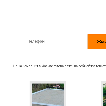
10
52
5
:
:
часов
минут
сек
Жм
*Отправляя заявку, Вы соглашаетесь с правилами обр
Наша компания в Москве готова взять на себя обязательст