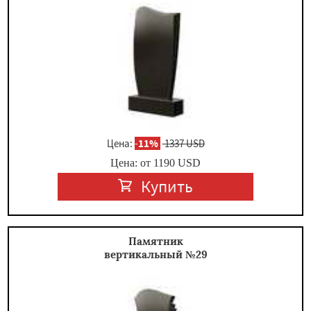
Цена:
-
11%
1337 USD
Цена: от
1190
USD
Купить
Памятник
вертикальный №29