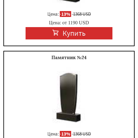
Цена:
-
13%
1368 USD
Цена: от
1190
USD
Купить
Памятник №24
Цена:
-
13%
1368 USD