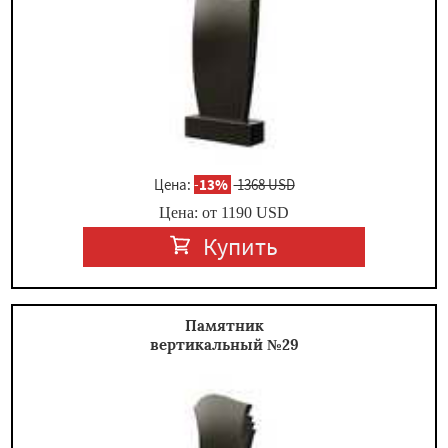
Цена:
-
13%
1368 USD
Цена: от
1190
USD
Купить
Памятник
вертикальный №29