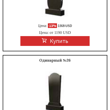
Цена:
-
13%
1368 USD
Цена: от
1190
USD
Купить
Одинарный №26