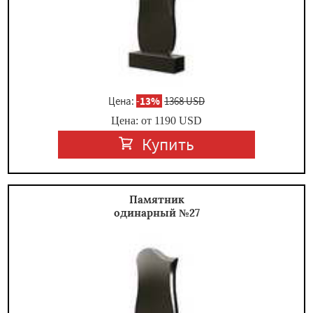
Цена:
-
13%
1368 USD
Цена: от
1190
USD
Купить
Памятник
одинарный №27