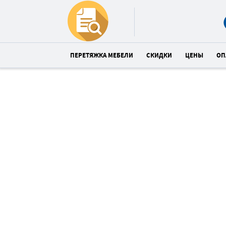
ПЕРЕТЯЖКА МЕБЕЛИ
СКИДКИ
ЦЕНЫ
ОП
Перетяжка дивана
со скидкой 23%
Спешите! До конца акции:
21
37
3
:
:
часов
минут
сек