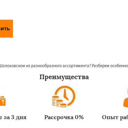
вить
аботки персональных данных
 Шолоховском из разнообразного ассортимента? Разберем особенн
Преимущества
 за 3 дня
Рассрочка 0%
Опыт раб