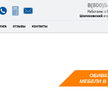
8(800)
Работаем: с 9
Шолоховский
и 
ЛАТА
ОТЗЫВЫ
КОНТАКТЫ
ОБИВК
4
МЕБЕЛИ В
унд