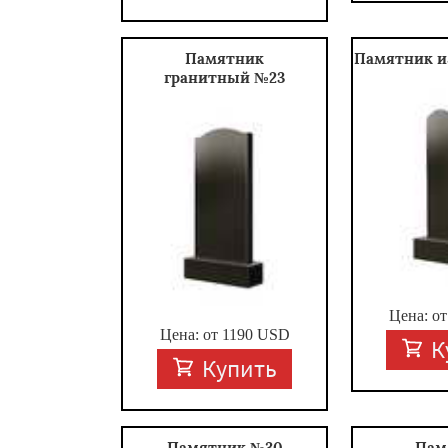
Памятник
Памятник и
гранитный №23
Цена: о
Цена: от
1190
USD
К
Купить
Памятник №30
Пам