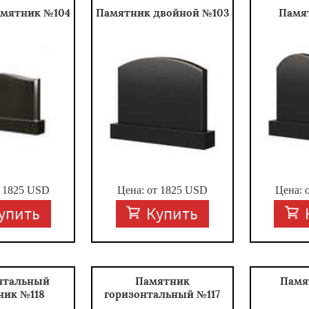
амятник №104
Памятник двойной №103
Памя
т
1825
USD
Цена: от
1825
USD
Цена: 
упить
Купить
нтальный
Памятник
Памя
ник №118
горизонтальный №117