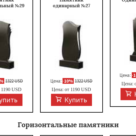
льный №29
одинарный №27
Цена:
-
0%
1322 USD
Цена:
-
10%
1322 USD
Цена: 
т
1190
USD
Цена: от
1190
USD
упить
Купить
Горизонтальные памятники