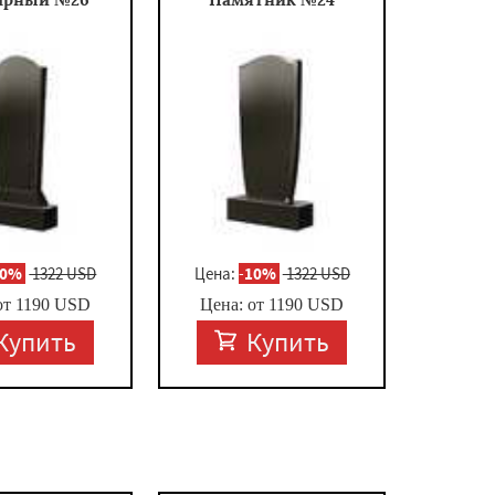
10%
1322 USD
Цена:
-
10%
1322 USD
от
1190
USD
Цена: от
1190
USD
Купить
Купить