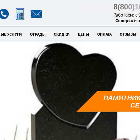
8(800)
Работаем: с 9
Северск
и 
НЫЕ УСЛУГИ
ОГРАДЫ
СКИДКИ
ЦЕНЫ
ОПЛАТА
ОТЗЫВЫ
к
ПАМЯТНИК
8
СЕ
унд