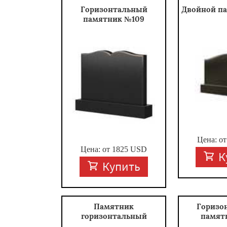
Горизонтальный
Двойной п
памятник №109
Цена: о
Цена: от
1825
USD
К
Купить
Памятник
Горизо
горизонтальный
памят