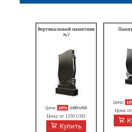
Вертикальный памятник
Памя
№7
Цена:
-
1
Цена:
-
10%
1389 USD
Цена: о
Цена: от
1250
USD
К
Купить