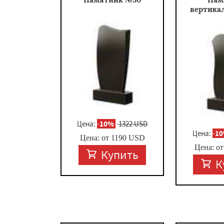
вертика
Цена:
-
10%
1322 USD
Цена:
-
1
Цена: от
1190
USD
Цена: о
Купить
К