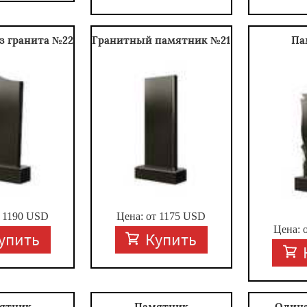
з гранита №22
Гранитный памятник №21
Па
т
1190
USD
Цена: от
1175
USD
Цена: 
упить
Купить
ятник
Памятник
Один