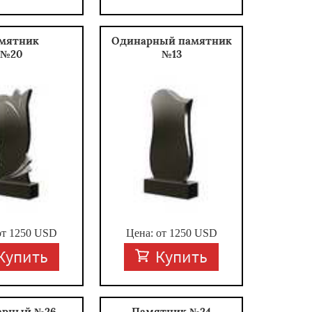
мятник
Одинарный памятник
№20
№13
от
1250
USD
Цена: от
1250
USD
Купить
Купить
арный №26
Памятник №24