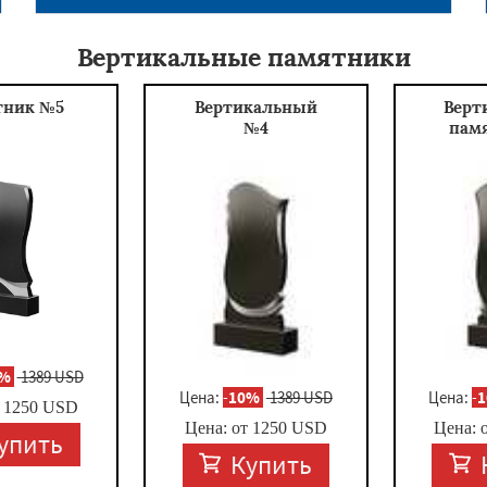
Вертикальные памятники
тник №5
Вертикальный
Верт
№4
пам
0%
1389 USD
Цена:
-
10%
1389 USD
Цена:
-
т
1250
USD
Цена: от
1250
USD
Цена: 
упить
Купить