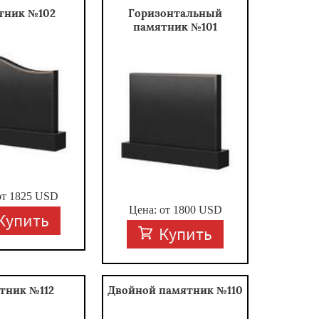
тник №102
Горизонтальный
памятник №101
от
1825
USD
Цена: от
1800
USD
Купить
Купить
тник №112
Двойной памятник №110