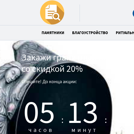
ПАМЯТНИКИ
БЛАГОУСТРОЙСТВО
РИТУАЛЬ
Закажи гранитный памятни
со скидкой 20%
Спешите! До конца акции:
05
13
3
:
:
часов
минут
сек