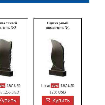
икальный
Одинарный
ятник №2
памятник №1
10%
1389 USD
Цена:
-
10%
1389 USD
от
1250
USD
1250
USD
Купить
Купить