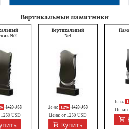
Вертикальные памятники
кальный
Вертикальный
Пам
тник №2
№4
Цена:
-
2%
1420 USD
Цена:
-
12%
1420 USD
Цена: 
т
1250
USD
Цена: от
1250
USD
упить
Купить