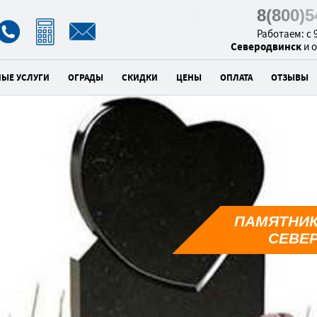
8(800)
Работаем: с 9
Северодвинск
и 
НЫЕ УСЛУГИ
ОГРАДЫ
СКИДКИ
ЦЕНЫ
ОПЛАТА
ОТЗЫВЫ
к
ПАМЯТНИК
0
СЕВЕ
унд