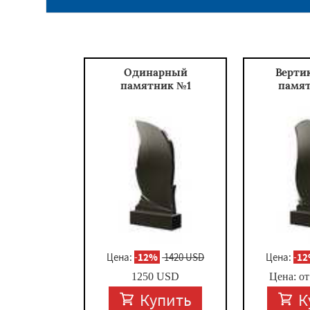
Одинарный
Верти
памятник №1
памя
Цена:
-
12%
1420 USD
Цена:
-
1
1250
USD
Цена: о
Купить
К