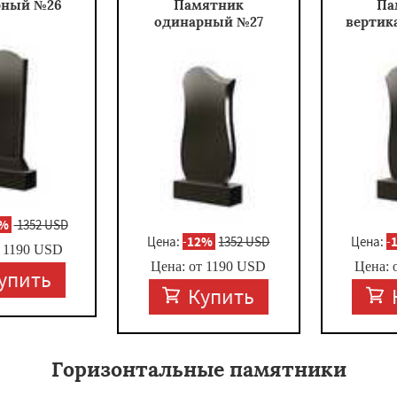
рный №26
Памятник
Па
одинарный №27
вертик
2%
1352 USD
Цена:
-
12%
1352 USD
Цена:
-
т
1190
USD
Цена: от
1190
USD
Цена: 
упить
Купить
Горизонтальные памятники