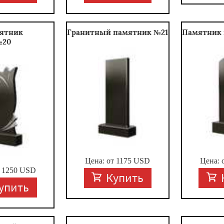
ятник
Гранитный памятник №21
Памятник 
№20
Цена: от
1175
USD
Цена: 
т
1250
USD
Купить
упить