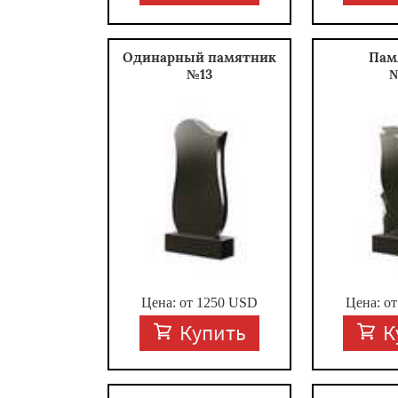
Одинарный памятник
Пам
№13
Цена: от
1250
USD
Цена: о
Купить
К