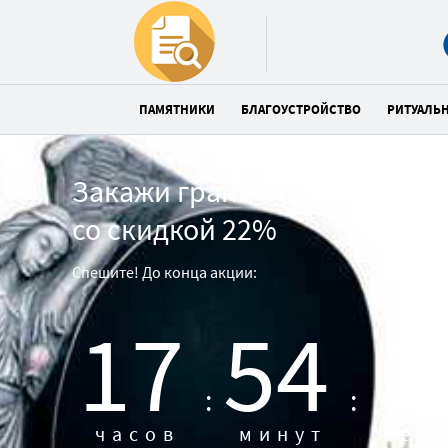
ПАМЯТНИКИ
БЛАГОУСТРОЙСТВО
РИТУАЛЬ
Закажи гранитный памятни
со скидкой 22%
Спешите! До конца акции:
17
54
2
:
:
часов
минут
сек