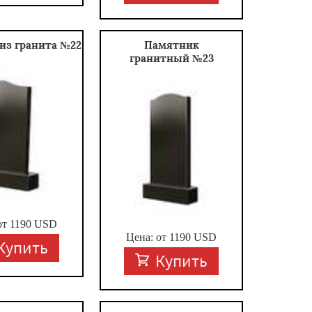
из гранита №22
Памятник
гранитный №23
от
1190
USD
Цена: от
1190
USD
Купить
Купить