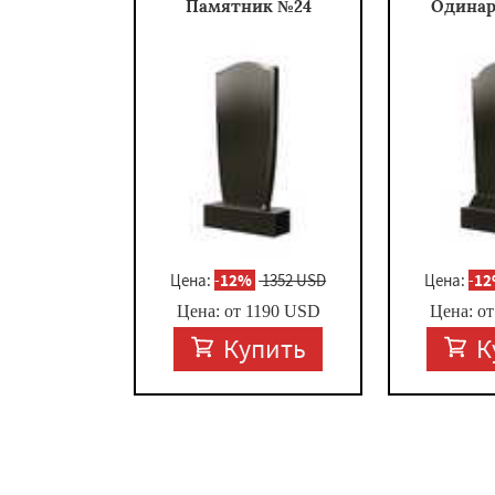
Памятник №24
Одина
Цена:
-
12%
1352 USD
Цена:
-
1
Цена: от
1190
USD
Цена: о
Купить
К