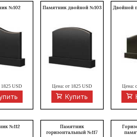
ник №102
Памятник двойной №103
Двойной 
т
1825
USD
Цена: от
1825
USD
Цена: 
упить
Купить
ник №112
Памятник
Гориз
горизонтальный №117
памя