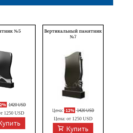
ятник №5
Вертикальный памятник
№7
12%
1420 USD
Цена:
-
12%
1420 USD
от
1250
USD
Цена: от
1250
USD
Купить
Купить