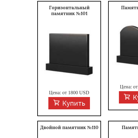
Горизонтальный
Памят
памятник №101
Цена: о
Цена: от
1800
USD
К
Купить
Двойной памятник №110
Памят