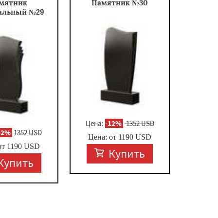
мятник
Памятник №30
альный №29
Цена:
-
12%
1352 USD
12%
1352 USD
Цена: от
1190
USD
от
1190
USD
Купить
Купить