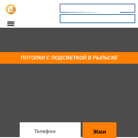
📞
8(800)5403465
КАЛЬКУЛЯТОР
Купи глянцевый потолок в
Рыльске со скидкой 18%
ПОТОЛКИ С ПОДСВЕТКОЙ В РЫЛЬСКЕ
Спешите! До конца акции:
00
13
05
секунд
×
:
:
часов
минут
Жми