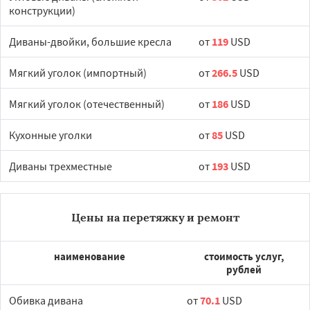
конструкции)
Диваны-двойки, большие кресла
от
119
USD
Мягкий уголок (импортный)
от
266.5
USD
Мягкий уголок (отечественный)
от
186
USD
Кухонные уголки
от
85
USD
Диваны трехместные
от
193
USD
Цены на перетяжку и ремонт
наименование
стоимость услуг,
рублей
Обивка дивана
от
70.1
USD