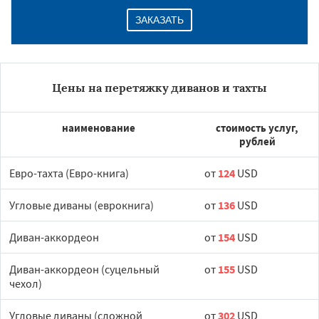
ЗАКАЗАТЬ
Цены на перетяжку диванов и тахты
наименование
стоимость услуг,
рублей
Евро-тахта (Евро-книга)
от
124
USD
Угловые диваны (еврокнига)
от
136
USD
Диван-аккордеон
от
154
USD
Диван-аккордеон (суцельный
от
155
USD
чехол)
Угловые диваны (сложной
от
302
USD