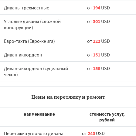
Диваны трехместные
от
194
USD
Угловые диваны (сложной
от
301
USD
конструкции)
Евро-тахта (Евро-книга)
от
122
USD
Диван-аккордеон
от
151
USD
Диван-аккордеон (суцельный
от
158
USD
чехол)
Цены на перетяжку и ремонт
наименование
стоимость услуг,
рублей
Перетяжка углового дивана
от
240
USD