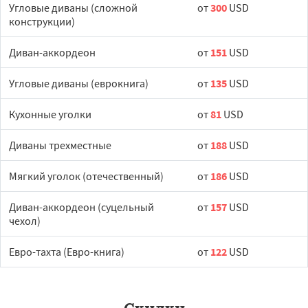
Угловые диваны (сложной
от
300
USD
конструкции)
Диван-аккордеон
от
151
USD
Угловые диваны (еврокнига)
от
135
USD
Кухонные уголки
от
81
USD
Диваны трехместные
от
188
USD
Мягкий уголок (отечественный)
от
186
USD
Диван-аккордеон (суцельный
от
157
USD
чехол)
Евро-тахта (Евро-книга)
от
122
USD