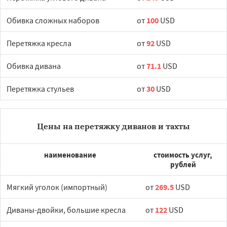
Обивка сложных наборов
от
100
USD
Перетяжка кресла
от
92
USD
Обивка дивана
от
71.1
USD
Перетяжка стульев
от
30
USD
Цены на перетяжку диванов и тахты
наименование
стоимость услуг,
рублей
Мягкий уголок (импортный)
от
269.5
USD
Диваны-двойки, большие кресла
от
122
USD