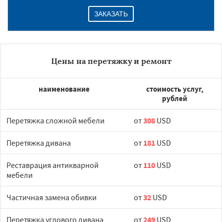
ЗАКАЗАТЬ
Цены на перетяжку и ремонт
наименование
стоимость услуг,
рублей
Перетяжка сложной мебели
от
308
USD
Перетяжка дивана
от
181
USD
Реставрация антикварной
от
110
USD
мебели
Частичная замена обивки
от
32
USD
Перетяжка углового дивана
от
249
USD