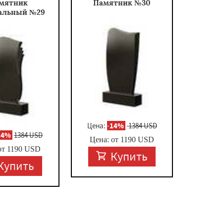
мятник
Памятник №30
альный №29
Цена:
-
14%
1384 USD
14%
1384 USD
Цена: от
1190
USD
от
1190
USD
Купить
Купить