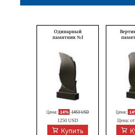
Одинарный
Верти
памятник №1
памя
Цена:
-
14%
1453 USD
Цена:
-
1
1250
USD
Цена: о
Купить
К