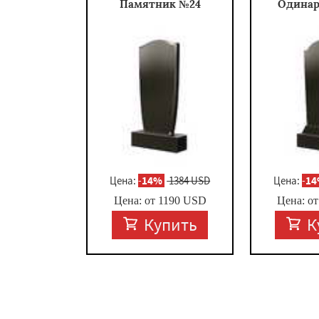
Памятник №24
Одина
Цена:
-
14%
1384 USD
Цена:
-
1
Цена: от
1190
USD
Цена: о
Купить
К