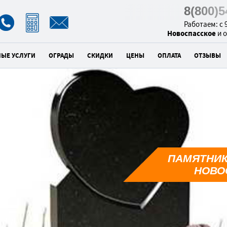
8(800)
Работаем: с 9
Новоспасское
и 
НЫЕ УСЛУГИ
ОГРАДЫ
СКИДКИ
ЦЕНЫ
ОПЛАТА
ОТЗЫВЫ
к
ПАМЯТНИК
1
НОВО
унд