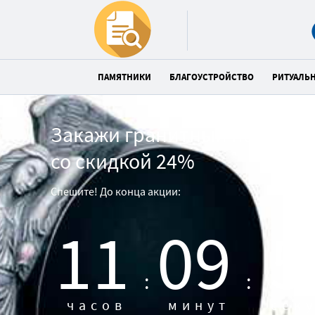
ПАМЯТНИКИ
БЛАГОУСТРОЙСТВО
РИТУАЛЬ
Закажи гранитный памятни
со скидкой 24%
Спешите! До конца акции:
11
09
5
:
:
часов
минут
сек