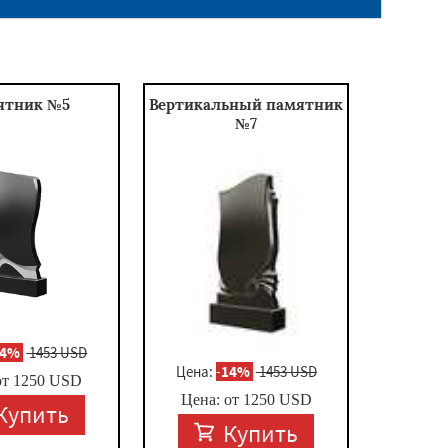
ятник №5
Вертикальный памятник
№7
14%
1453 USD
Цена:
-
14%
1453 USD
от
1250
USD
Цена: от
1250
USD
Купить
Купить