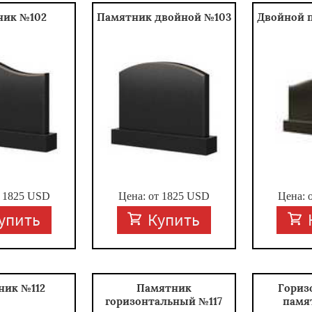
ник №102
Памятник двойной №103
Двойной 
т
1825
USD
Цена: от
1825
USD
Цена: 
упить
Купить
ник №112
Памятник
Гориз
горизонтальный №117
памя