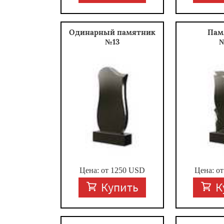
Одинарный памятник
Пам
№13
Цена: от
1250
USD
Цена: о
Купить
К