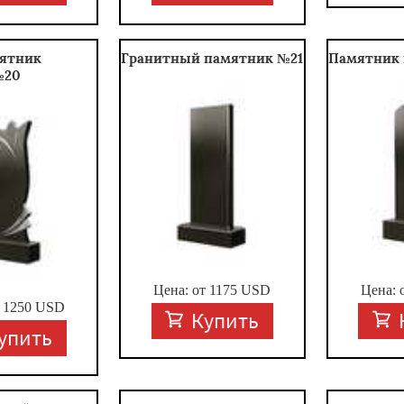
ятник
Гранитный памятник №21
Памятник 
№20
Цена: от
1175
USD
Цена: 
т
1250
USD
Купить
упить