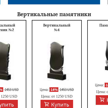
Вертикальные памятники
кальный
Вертикальный
Пам
тник №2
№4
Цена:
-
4%
1453 USD
Цена:
-
14%
1453 USD
Цена: 
т
1250
USD
Цена: от
1250
USD
упить
Купить