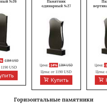
рный №26
Памятник
Па
одинарный №27
вертик
4%
1384 USD
Цена:
-
14%
1384 USD
Цена:
-
т
1190
USD
Цена: от
1190
USD
Цена: 
упить
Купить
Горизонтальные памятники