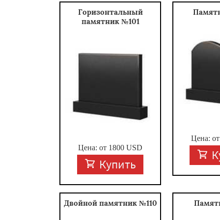
Горизонтальный
Памят
памятник №101
Цена: о
Цена: от
1800
USD
К
Купить
Двойной памятник №110
Памят