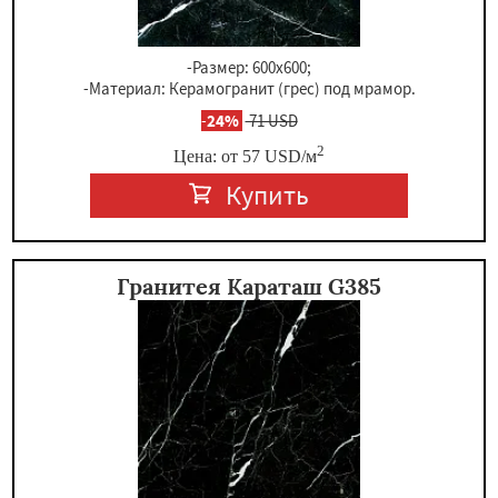
-Размер: 600x600;
-Материал: Керамогранит (грес) под мрамор.
-
24%
71 USD
2
Цена: от
57
USD
/м
Купить
Гранитея Караташ G385