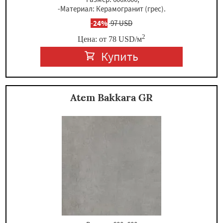
-Материал: Керамогранит (грес).
-
24%
97 USD
2
Цена: от
78
USD
/м
Купить
Atem Bakkara GR