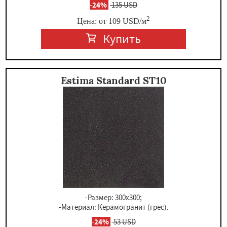
-
24%
135 USD
2
Цена: от
109
USD
/м
Купить
Estima Standard ST10
-Размер: 300х300;
-Материал: Керамогранит (грес).
-
24%
53 USD