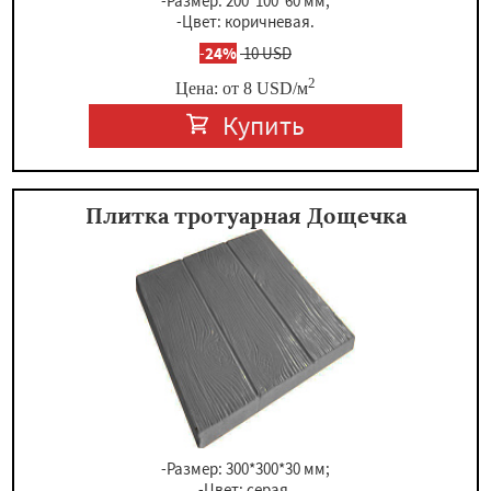
-Размер: 200*100*60 мм;
-Цвет: коричневая.
-
24%
10 USD
2
Цена: от
8
USD
/м
Купить
Плитка тротуарная Дощечка
-Размер: 300*300*30 мм;
-Цвет: серая.