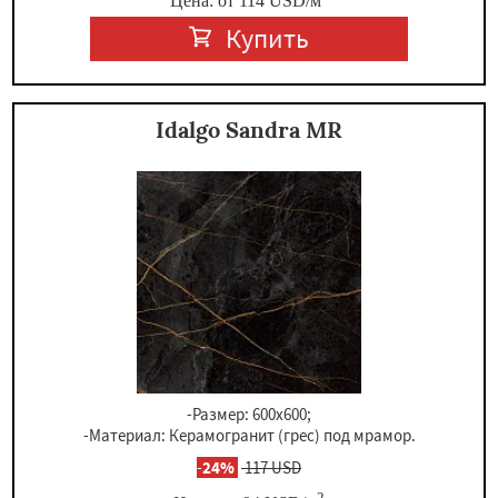
Цена: от
114
USD
/м
Купить
Idalgo Sandra MR
-Размер: 600х600;
-Материал: Керамогранит (грес) под мрамор.
-
24%
117 USD
2