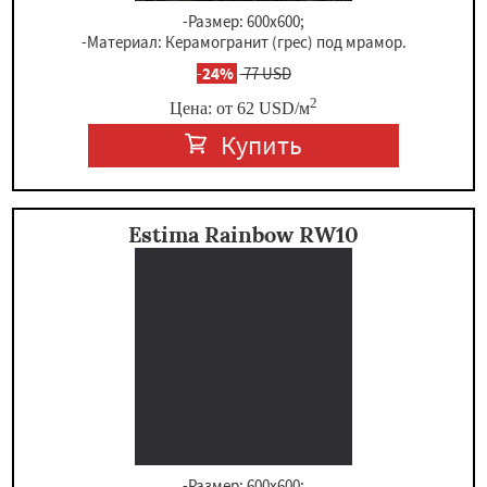
-Размер: 600x600;
-Материал: Керамогранит (грес) под мрамор.
-
24%
77 USD
2
Цена: от
62
USD
/м
Купить
Estima Rainbow RW10
-Размер: 600x600;