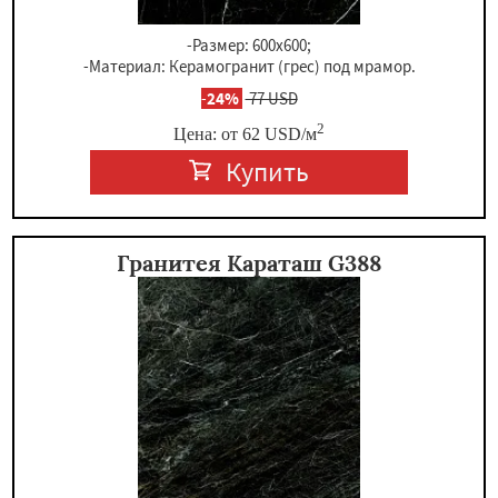
-Размер: 600x600;
-Материал: Керамогранит (грес) под мрамор.
-
24%
77 USD
2
Цена: от
62
USD
/м
Купить
Гранитея Караташ G388