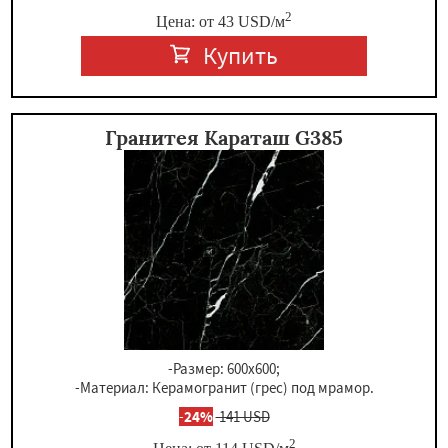
2
Цена: от
43
USD
/м
Купить
Гранитея Караташ G385
-Размер: 600x600;
-Материал: Керамогранит (грес) под мрамор.
-
24%
141 USD
2