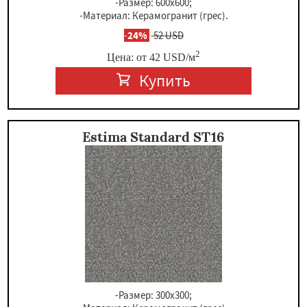
-Размер: 600x600;
-Материал: Керамогранит (грес).
-
24%
52 USD
2
Цена: от
42
USD
/м
Купить
Estima Standard ST16
-Размер: 300х300;