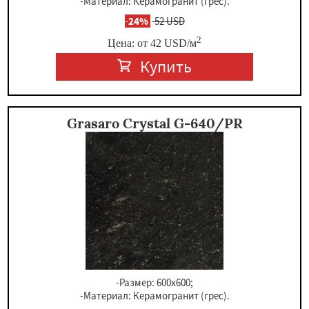
-Материал: Керамогранит (грес).
-
24%
52 USD
2
Цена: от
42
USD
/м
Купить
Grasaro Crystal G-640/PR
-Размер: 600x600;
-Материал: Керамогранит (грес).