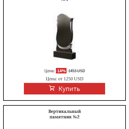
Цена:
-
14%
1453 USD
Цена: от
1250
USD
Купить
Вертикальный
памятник №2