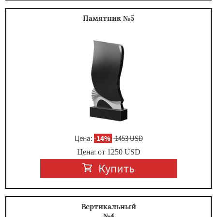
Памятник №5
Цена:
-
14%
1453 USD
Цена: от
1250
USD
Купить
Вертикальный
№4