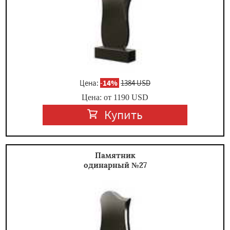
Цена:
-
14%
1384 USD
Цена: от
1190
USD
Купить
Памятник
одинарный №27