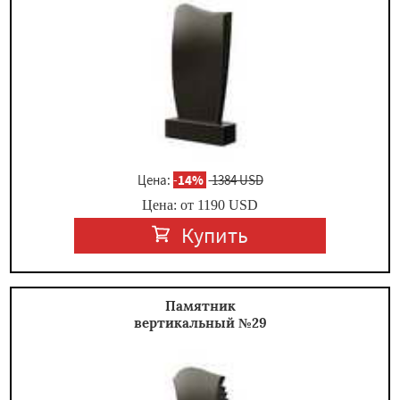
Цена:
-
14%
1384 USD
Цена: от
1190
USD
Купить
Памятник
вертикальный №29