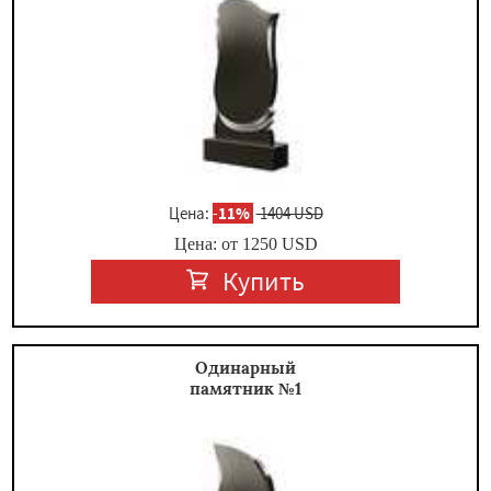
Цена:
-
11%
1404 USD
Цена: от
1250
USD
Купить
Одинарный
памятник №1