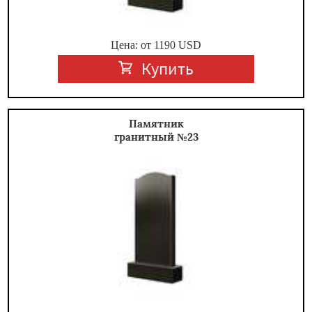
Цена: от
1190
USD
Купить
Памятник
гранитный №23