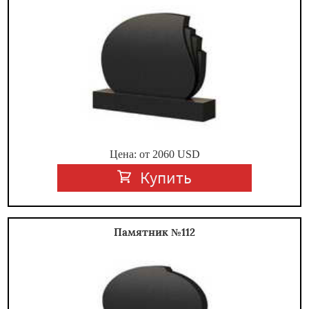
Цена: от
2060
USD
Купить
Памятник №112