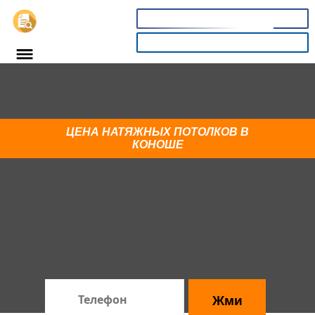
📞
8(800)5403465
КАЛЬКУЛЯТОР
Купи глянцевый потолок в
Коноше со скидкой 18%
ЦЕНА НАТЯЖНЫХ ПОТОЛКОВ В
Спешите! До конца акции:
КОНОШЕ
03
53
05
секунд
×
:
:
часов
минут
Жми