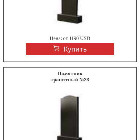
Цена: от
1190
USD
Купить
Памятник
гранитный №23