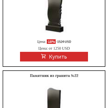
Цена:
-
18%
1524 USD
Цена: от
1250
USD
Купить
Памятник из гранита №22