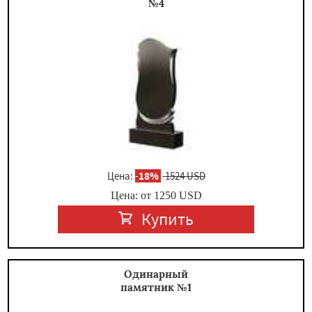
№4
Цена:
-
18%
1524 USD
Цена: от
1250
USD
Купить
Одинарный
памятник №1