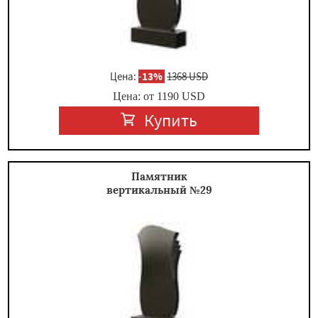
Цена:
-
13%
1368 USD
Цена: от
1190
USD
Купить
Памятник
вертикальный №29