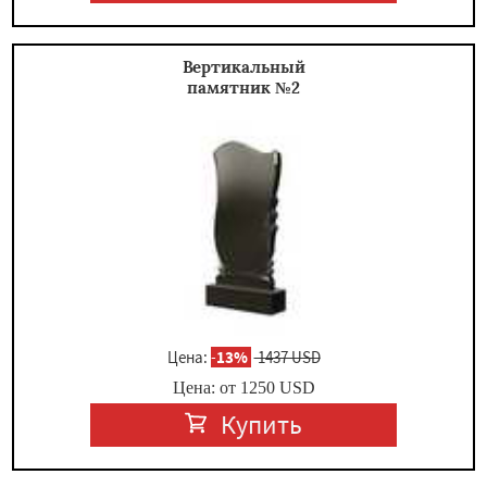
Вертикальный
памятник №2
Цена:
-
13%
1437 USD
Цена: от
1250
USD
Купить