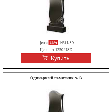
Цена:
-
13%
1437 USD
Цена: от
1250
USD
Купить
Одинарный памятник №13