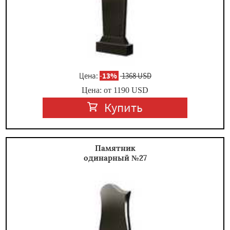
Цена:
-
13%
1368 USD
Цена: от
1190
USD
Купить
Памятник
одинарный №27