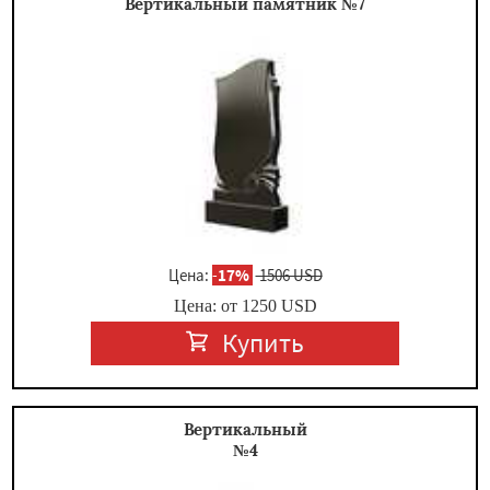
Вертикальный памятник №7
Цена:
-
17%
1506 USD
Цена: от
1250
USD
Купить
Вертикальный
№4