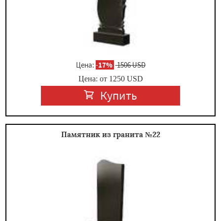
Цена:
-
17%
1506 USD
Цена: от
1250
USD
Купить
Памятник из гранита №22