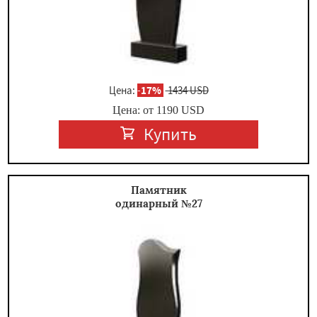
Цена:
-
17%
1434 USD
Цена: от
1190
USD
Купить
Памятник
одинарный №27