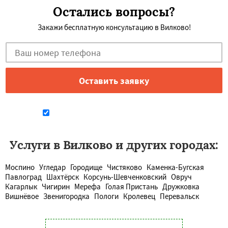
Остались вопросы?
Закажи бесплатную консультацию в Вилково!
Даю согласие на обработку персональных данных
Услуги в Вилково и других городах:
Моспино
Угледар
Городище
Чистяково
Каменка-Бугская
Павлоград
Шахтёрск
Корсунь-Шевченковский
Овруч
Кагарлык
Чигирин
Мерефа
Голая Пристань
Дружковка
Вишнёвое
Звенигородка
Пологи
Кролевец
Перевальск