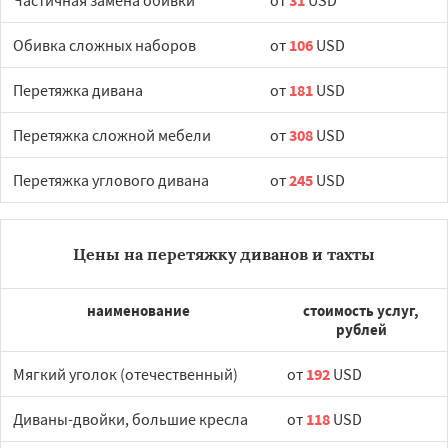
Частичная замена обивки
от
31
USD
Обивка сложных наборов
от
106
USD
Перетяжка дивана
от
181
USD
Перетяжка сложной мебели
от
308
USD
Перетяжка углового дивана
от
245
USD
Цены на перетяжку диванов и тахты
наименование
стоимость услуг,
рублей
Мягкий уголок (отечественный)
от
192
USD
Диваны-двойки, большие кресла
от
118
USD