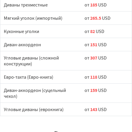
Диваны трехместные
от
185
USD
Мягкий уголок (импортный)
от
265.5
USD
Кухонные уголки
от
82
USD
Диван-аккордеон
от
151
USD
Угловые диваны (сложной
от
307
USD
конструкции)
Евро-тахта (Евро-книга)
от
118
USD
Диван-аккордеон (суцельный
от
159
USD
чехол)
Угловые диваны (еврокнига)
от
143
USD