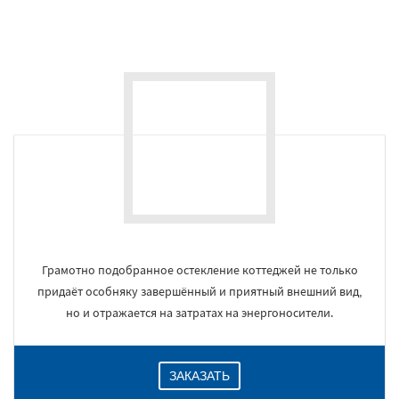
Пластиковые окна
Даю согласие на обработку персональных данных
Остекление коттеджей
Грамотно подобранное остекление коттеджей не только
придаёт особняку завершённый и приятный внешний вид,
но и отражается на затратах на энергоносители.
ЗАКАЗАТЬ